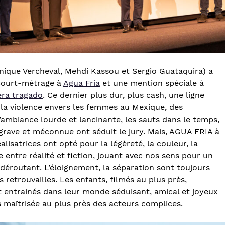
nique Vercheval, Mehdi Kassou et Sergio Guataquira) a
 court-métrage à
Agua Fría
et une mention spéciale à
iera tragado
. Ce dernier plus dur, plus cash, une ligne
e la violence envers les femmes au Mexique, des
L’ambiance lourde et lancinante, les sauts dans le temps,
n grave et méconnue ont séduit le jury. Mais, AGUA FRIA à
alisatrices ont opté pour la légèreté, la couleur, la
se entre réalité et fiction, jouant avec nos sens pour un
déroutant. L’éloignement, la séparation sont toujours
s retrouvailles. Les enfants, filmés au plus près,
t entrainés dans leur monde séduisant, amical et joyeux
s maîtrisée au plus près des acteurs complices.