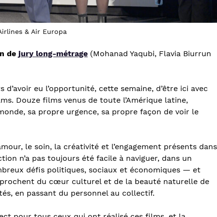
Airlines & Air Europa
on de
jury long-métrage
(Mohanad Yaqubi, Flavia Biurrun
’avoir eu l’opportunité, cette semaine, d’être ici avec
ilms. Douze films venus de toute l’Amérique latine,
onde, sa propre urgence, sa propre façon de voir le
our, le soin, la créativité et l’engagement présents dans
ction n’a pas toujours été facile à naviguer, dans un
reux défis politiques, sociaux et économiques — et
prochent du cœur culturel et de la beauté naturelle de
s, en passant du personnel au collectif.
t pour tous ceux qui ont réalisé ces films, et la