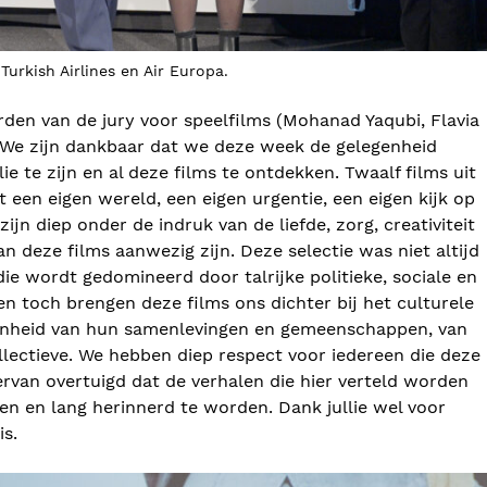
urkish Airlines en Air Europa.
den van de jury voor speelfilms (Mohanad Yaqubi, Flavia
 We zijn dankbaar dat we deze week de gelegenheid
ie te zijn en al deze films te ontdekken. Twaalf films uit
t een eigen wereld, een eigen urgentie, een eigen kijk op
jn diep onder de indruk van de liefde, zorg, creativiteit
an deze films aanwezig zijn. Deze selectie was niet altijd
die wordt gedomineerd door talrijke politieke, sociale en
n toch brengen deze films ons dichter bij het culturele
oonheid van hun samenlevingen en gemeenschappen, van
llectieve. We hebben diep respect voor iedereen die deze
ervan overtuigd dat de verhalen die hier verteld worden
en en lang herinnerd te worden. Dank jullie wel voor
is.