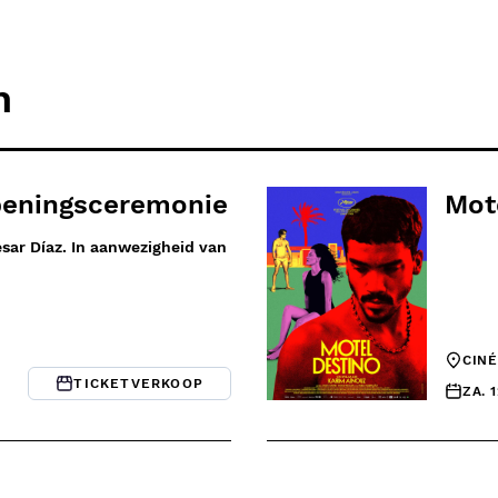
n
peningsceremonie
Mot
sar Díaz. In aanwezigheid van
CIN
TICKETVERKOOP
ZA. 