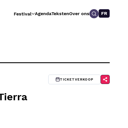
FR
Agenda
Teksten
Over ons
Festival
TICKETVERKOOP
Tierra