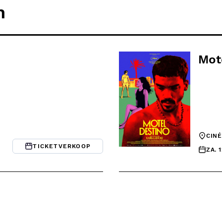
n
Mot
CIN
TICKETVERKOOP
ZA. 