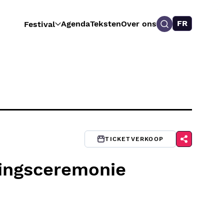
FR
Agenda
Teksten
Over ons
Festival
TICKETVERKOOP
ningsceremonie