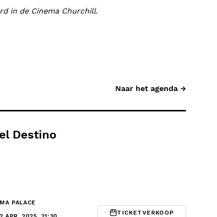
rd in de Cinema Churchill
.
Naar het agenda →
el Destino
ÉMA PALACE
TICKETVERKOOP
12 APR. 2025, 21:30