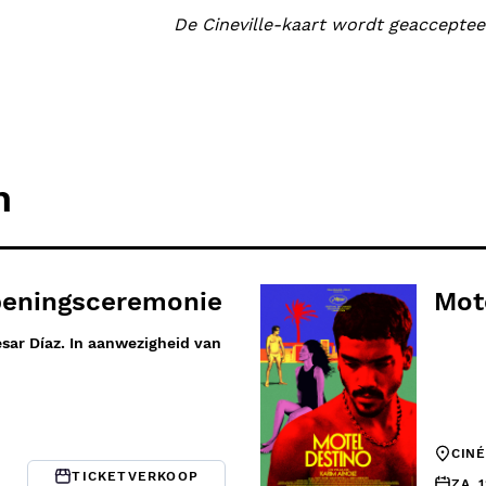
De Cineville-kaart wordt geacceptee
n
peningsceremonie
Mot
sar Díaz. In aanwezigheid van
CIN
TICKETVERKOOP
ZA. 