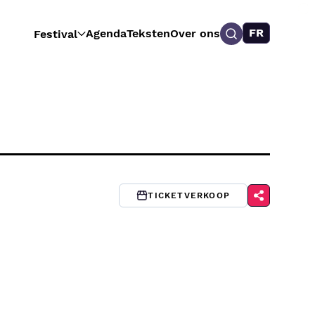
FR
Agenda
Teksten
Over ons
Festival
TICKETVERKOOP