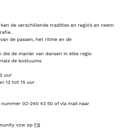
en de verschillende tradities en regio’s en neem
afie.
 van de passen, het ritme en de
n die de manier van dansen in elke regio
enals de kostuums
2 uur
n 12 tot 15 uur
t nummer 02-240 43 50 of via mail naar
mmunity vzw op
FB