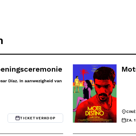
n
peningsceremonie
Mot
sar Díaz. In aanwezigheid van
CIN
TICKETVERKOOP
ZA. 