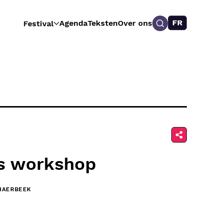
FR
Agenda
Teksten
Over ons
Festival
s workshop
CHAERBEEK