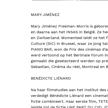
MARY JIMÉNEZ
Mary Jiménez Freeman-Morris is geboren 
en daarna aan het INSAS in België. Ze he
en Zwitserland. Momenteel leidt ze het
Culture (SIC) in Brussel, waar ze jong ta
PIANO BAR, won de Prix des cinémas d’ar
werd vertoond op het Berlinale Forum in 
gemaakt die geselecteerd werden op pres
Sebastian, Cinéma du réel, Montreal en Be
BENÉDICTE LIÉNARD
Na haar filmstudies aan het Institut des A
verdedigt Bénédicte Liénard een cinema
fictie combineert. Haar eerste film, T
leidde tot de fictie UNE PART DU CIEL (Ca