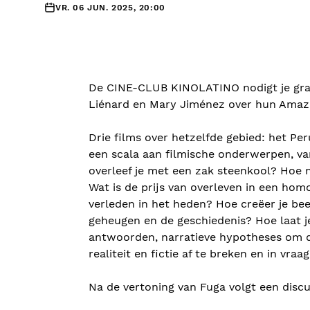
VR. 06 JUN. 2025, 20:00
De CINE-CLUB KINOLATINO nodigt je graa
Liénard en Mary Jiménez over hun Amazo
Drie films over hetzelfde gebied: het P
een scala aan filmische onderwerpen, van
overleef je met een zak steenkool? Hoe m
Wat is de prijs van overleven in een ho
verleden in het heden? Hoe creëer je bee
geheugen en de geschiedenis? Hoe laat je
antwoorden, narratieve hypotheses om d
realiteit en fictie af te breken en in vraag
Na de vertoning van Fuga volgt een discu