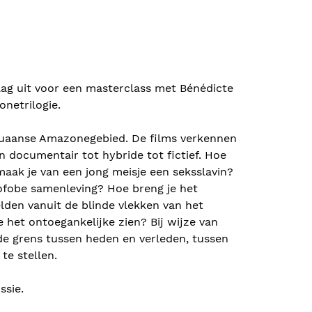
g uit voor een masterclass met Bénédicte
netrilogie.
eruaanse Amazonegebied. De films verkennen
 documentair tot hybride tot fictief. Hoe
aak je van een jong meisje een seksslavin?
mofobe samenleving? Hoe breng je het
lden vanuit de blinde vlekken van het
 het ontoegankelijke zien? Bij wijze van
e grens tussen heden en verleden, tussen
 te stellen.
ssie.