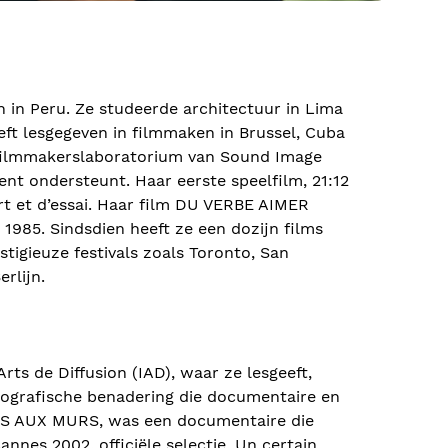
in Peru. Ze studeerde architectuur in Lima
eft lesgegeven in filmmaken in Brussel, Cuba
 filmmakerslaboratorium van Sound Image
lent ondersteunt. Haar eerste speelfilm, 21:12
t et d’essai. Haar film DU VERBE AIMER
1985. Sindsdien heeft ze een dozijn films
tigieuze festivals zoals Toronto, San
rlijn.
rts de Diffusion (IAD), waar ze lesgeeft,
tografische benadering die documentaire en
ETES AUX MURS, was een documentaire die
nnes 2002, officiële selectie, Un certain