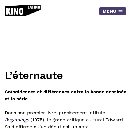
Skip to content
MENU
L’éternaute
Coïncidences et différences entre la bande dessinée
et la série
Dans son premier livre, précisément intitulé
Beginnings
(1975), le grand critique culturel Edward
Said affirme qu’un début est un acte