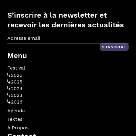
S’inscrire à la newsletter et
recevoir les dernières actualités
Adr
S'INSCRIRE
Menu
Festival
2026
2025
2024
2023
2026
Agenda
Textes
À Propos