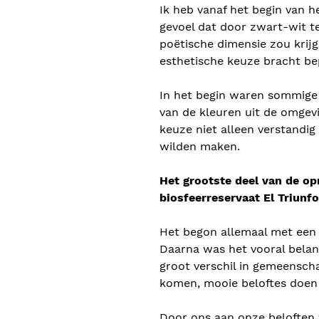
Ik heb vanaf het begin van h
gevoel dat door zwart-wit t
poëtische dimensie zou krij
esthetische keuze bracht bep
In het begin waren sommige
van de kleuren uit de omgevi
keuze niet alleen verstandig
wilden maken.
Het grootste deel van de op
biosfeerreservaat El Triunfo
Het begon allemaal met een 
Daarna was het vooral bela
groot verschil in gemeensc
komen, mooie beloftes doen
Door ons aan onze beloften