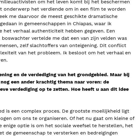
l milieuactivisten om het leven komt bij het beschermen
dit onderwerp het verdiende om in een film te worden
leek me daarvoor de meest geschikte dramatische
 gedaan in gemeenschappen in Chiapas, waar ik
 het verhaal authenticiteit hebben gegeven. Een
n boswachter vertelde me dat een van zijn velden was
nsen, zelf slachtoffers van onteigening. Dit conflict
lexiteit van het probleem. Ik besloot om het verhaal en
ren.
ening en de verdediging van het grondgebied. Maar bij
 nog een ander krachtig thema naar voren: de
eve verdediging op te zetten. Hoe heeft u aan dit idee
d is een complex proces. De grootste moeilijkheid ligt
ogen om ons te organiseren. Of het nu gaat om kleine of
nige optie is om het sociale weefsel te herstellen, het
et de gemeenschap te versterken en bedreigingen