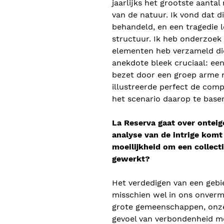
jaarlijks het grootste aanta
van de natuur. Ik vond dat 
behandeld, en een tragedie 
structuur. Ik heb onderzoek
elementen heb verzameld die
anekdote bleek cruciaal: ee
bezet door een groep arme me
illustreerde perfect de comp
het scenario daarop te base
La Reserva gaat over onteig
analyse van de intrige komt
moeilijkheid om een collecti
gewerkt?
Het verdedigen van een gebie
misschien wel in ons onverm
grote gemeenschappen, onze e
gevoel van verbondenheid m