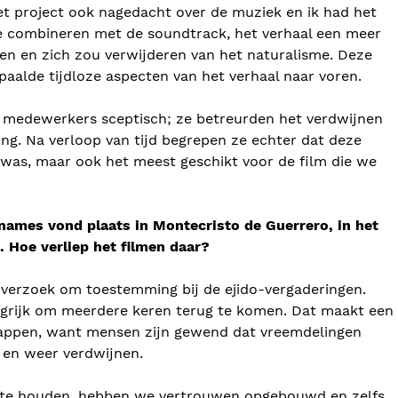
et project ook nagedacht over de muziek en ik had het
e combineren met de soundtrack, het verhaal een meer
gen en zich zou verwijderen van het naturalisme. Deze
aalde tijdloze aspecten van het verhaal naar voren.
 medewerkers sceptisch; ze betreurden het verdwijnen
ng. Na verloop van tijd begrepen ze echter dat deze
 was, maar ook het meest geschikt voor de film die we
names vond plaats in Montecristo de Guerrero, in het
. Hoe verliep het filmen daar?
verzoek om toestemming bij de ejido-vergaderingen.
ngrijk om meerdere keren terug te komen. Dat maakt een
happen, want mensen zijn gewend dat vreemdelingen
 en weer verdwijnen.
 te houden, hebben we vertrouwen opgebouwd en zelfs