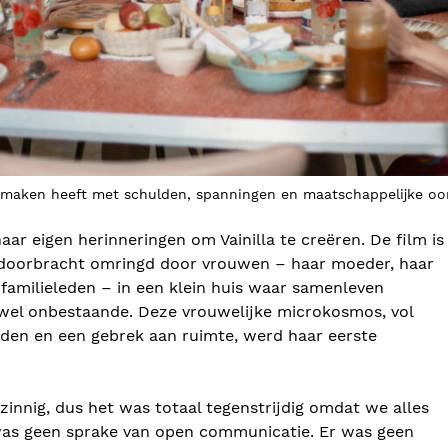
te maken heeft met schulden, spanningen en maatschappelijke oo
aar eigen herinneringen om Vainilla te creëren. De film is
 ze doorbracht omringd door vrouwen – haar moeder, haar
amilieleden – in een klein huis waar samenleven
jwel onbestaande. Deze vrouwelijke microkosmos, vol
eden en een gebrek aan ruimte, werd haar eerste
zinnig, dus het was totaal tegenstrijdig omdat we alles
was geen sprake van open communicatie. Er was geen