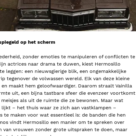
spiegeld op het scherm
derheid, zonder emoties te manipuleren of conflicten te
ijn actrices naar drama te duwen, kiest Hermosillo
te leggen: een nieuwsgierige blik, een ongemakkelijke
rip tegenover de volwassen wereld. Elk van deze kleine
m en maakt hem geloofwaardiger. Daarom straalt Vainilla
rmte uit, een bijna tastbare sfeer die evenzeer voortkomt
meisjes als uit de ruimte die ze bewonen. Maar wat
t lijkt – het thuis waar ze zich aan vastklampen –
ts te maken voor wat essentieel is: de banden die hen
mos vindt Hermosillo een manier om te spreken over
ven van vrouwen zonder grote uitspraken te doen, maar