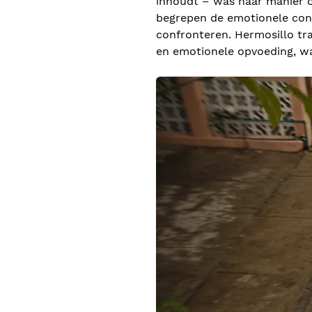
inhoudt – was haar manier om
begrepen de emotionele cont
confronteren. Hermosillo tr
en emotionele opvoeding, wa