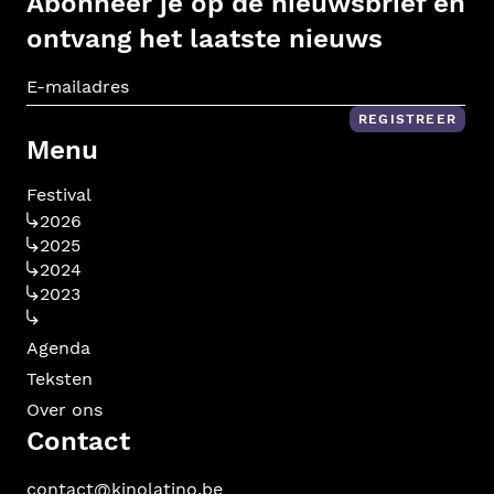
Abonneer je op de nieuwsbrief en
ontvang het laatste nieuws
E-m
REGISTREER
Menu
Festival
2026
2025
2024
2023
Agenda
Teksten
Over ons
Contact
contact@kinolatino.be