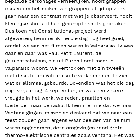
bepaalde personages verheerlijken, nooit grappen
maken om het maken van grappen, altijd op zoek
gaan naar een contrast met wat je observeert, nooit
kleurrijke shots of heel gedempte shots gebruiken.
Dus toen het Constitutional-project werd
afgewezen, herinner ik me die dag nog heel goed,
omdat we aan het filmen waren in Valparaíso. Ik was
daar en daar was Paul Petit Laurent, de
geluidstechnicus, die uit Purén komt maar in
Valparaíso woont. We vertrokken met z’n tweeën
met de auto om Valparaíso te verkennen en te zien
wat er allemaal gebeurde. Bovendien was het die dag
mijn verjaardag, 4 september; er was een zekere
vreugde in het werk, we reden, praatten en
luisterden naar de radio. Ik herinner me dat we naar
Ventana gingen, misschien denkend dat we naar een
feest zouden gaan ergens waar beelden van de film
waren opgenomen, deze omgevingen rond grote
thermo-elektrische centrales zoals Ventana. Het was