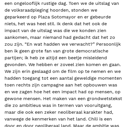
een ongelooflijk rustige dag. Toen we de uitslag van
de volksraadpleging hoorden, stonden we
geparkeerd op Plaza Sotomayor en er gebeurde
niets, het was heel stil. Ik denk dat het ook de
impact van de uitslag was die we konden zien
aankomen, maar niemand had gedacht dat het zo
zou zijn. “En wat hadden we verwacht?” Persoonlijk
ben ik geen grote fan van grote democratische
partijen; ik heb ze altijd een beetje misleidend
gevonden. We hebben er zoveel zien komen en gaan.
We zijn erin geslaagd om de film op te nemen en we
hadden toegang tot een aantal geweldige momenten
toen rechts zijn campagne aan het opbouwen was
en we zagen hoe het een impact had op mensen, op
gewone mensen. Het maken van een grondwetstekst
die zo ambitieus was in termen van vooruitgang,
maar die ook een zeker neoliberaal karakter had,
vanwege de kenmerken van het land. Chili is een
door en door neoliberaal land. Maar de ambitie was