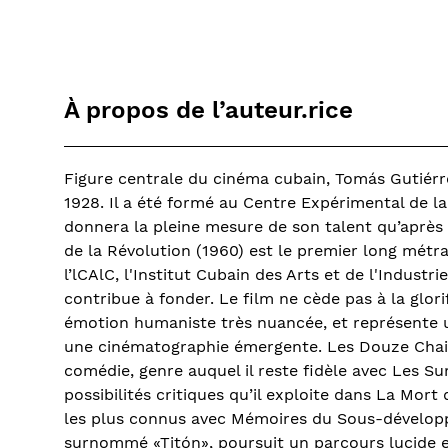
À propos de l’auteur.rice
Figure centrale du cinéma cubain, Tomás Gutiérr
1928. Il a été formé au Centre Expérimental de 
donnera la pleine mesure de son talent qu’après l
de la Révolution (1960) est le premier long mét
l’lCAlC, l'Institut Cubain des Arts et de l'Industr
contribue à fonder. Le film ne cède pas à la glor
émotion humaniste très nuancée, et représente u
une cinématographie émergente. Les Douze Chais
comédie, genre auquel il reste fidèle avec Les Sur
possibilités critiques qu’il exploite dans La Mort
les plus connus avec Mémoires du Sous-dévelop
surnommé «Titón», poursuit un parcours lucide