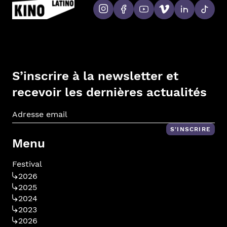
S’inscrire à la newsletter et
recevoir les dernières actualités
Adr
S'INSCRIRE
Menu
Festival
2026
2025
2024
2023
2026