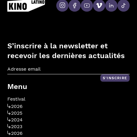
S’inscrire à la newsletter et
recevoir les dernières actualités
Adr
S'INSCRIRE
Menu
Festival
2026
2025
2024
2023
2026