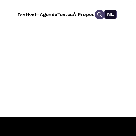
NL
Agenda
Textes
À Propos
Festival