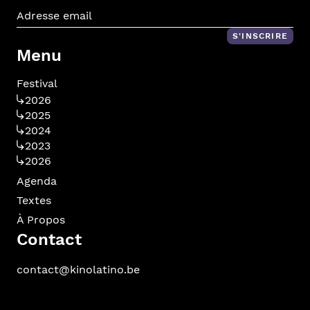
Adr
S'INSCRIRE
Menu
Festival
2026
2025
2024
2023
2026
Agenda
Textes
À Propos
Contact
contact@kinolatino.be