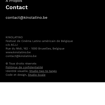
À Propos
Contact
contact@kinolatino.be
KINOLATINO
Festival de Cinéma Latino-américain de Belgique
c/o ACJJ
Rue du Midi, 162 - 1000 Bruxelles, Belgique
www.kinolatino.be
contact@kinolatino.be
© Tous droits réservés
Politique de confidentialité
Identité visuelle,
Studio two to tango
Code et design,
Studio Scale