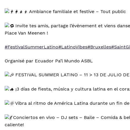
Ambiance familiale et festive – Tout public
Invite tes amis, partage l’événement et viens dans
Place Van Meenen !
#FestivalSummerLatino
#LatinoVibes
#Bruxelles
#SaintGi
Organisé par Ecuador Pa’l Mundo ASBL
FESTIVAL SUMMER LATINO – 11 > 13 DE JULIO DE
¡3 días de fiesta, música y cultura latina en el cor
Vibra al ritmo de América Latina durante un fin de
Conciertos en vivo – DJ sets – Baile – Comida & b
caliente!