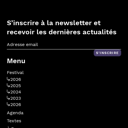
S’inscrire à la newsletter et
recevoir les dernières actualités
Adr
S'INSCRIRE
Menu
Festival
2026
2025
2024
2023
2026
Agenda
Textes