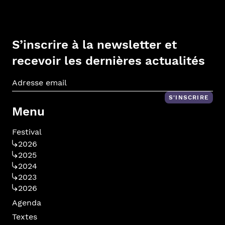
S’inscrire à la newsletter et
recevoir les dernières actualités
Adr
S'INSCRIRE
Menu
Festival
2026
2025
2024
2023
2026
Agenda
Textes